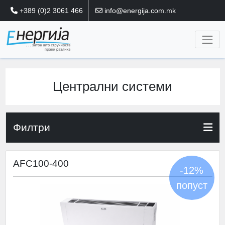
+389 (0)2 3061 466
info@energija.com.mk
Централни системи
Филтри
AFC100-400
-12%
попуст