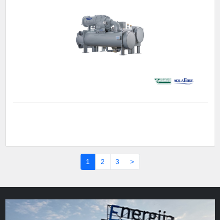
1
2
3
>