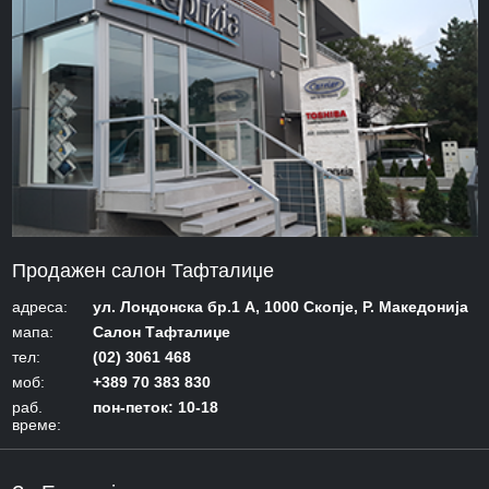
Продажен салон Тафталиџе
адреса:
ул. Лондонска бр.1 А, 1000 Скопје, Р. Македонија
мапа:
Салон Тафталиџе
тел:
(02) 3061 468
моб:
+389 70 383 830
раб.
пон-петок: 10-18
време: