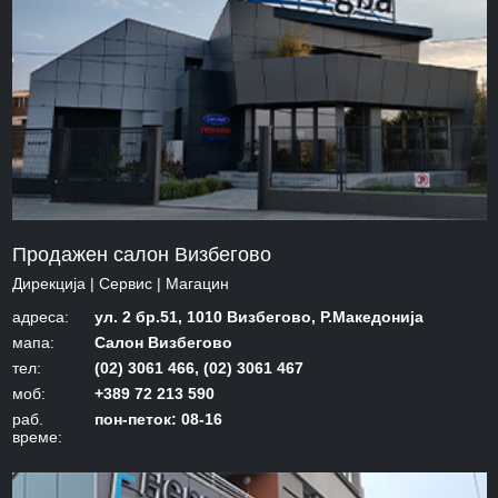
Продажен салон Визбегово
Дирекција | Сервис | Mагацин
адреса:
ул. 2 бр.51, 1010 Визбегово, Р.Македонија
мапа:
Салон Визбегово
тел:
(02) 3061 466, (02) 3061 467
моб:
+389 72 213 590
раб.
пон-петок: 08-16
време: